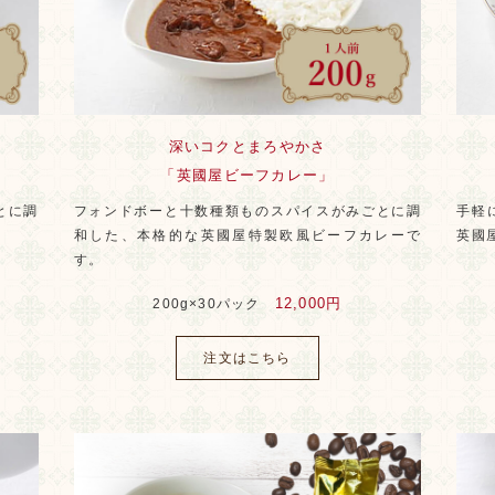
深いコクとまろやかさ
「英國屋ビーフカレー」
とに調
フォンドボーと十数種類ものスパイスがみごとに調
手軽
和した、本格的な英國屋特製欧風ビーフカレーで
英國
す。
12,000円
200g×30パック
注文はこちら