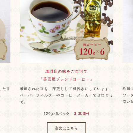
珈琲店の味をご自宅で
「英國屋ブレンドコーヒー」
した甘
厳選された豆を、深煎りして粗挽きにしています。
欧風
。
ペーパーフィルターやコーヒーメーカーでぜひどう
ソー
ぞ。
深い
3,000円
120g×6パック
注文はこちら