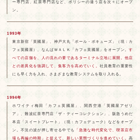
ー専門店、紅茶専門店など、ポリシーの違う店を次々にオープ
ン。
1993年
東京新宿「英國屋」、神戸大丸「ポール・ボキューズ」（現：カ
フェ英國屋）、なんばＷＡＬＫ「カフェ英國屋」をオープン。
す
べての店舗を、人の流れの要であるターミナル立地に展開。他店
との差異化を強調して、集客力を高めていく。
社員教育の重要性
にも早く力を入れ、さまざまな教育システムを取り入れる。
1994年
ホワイティ梅田「カフェ英國屋」、関西空港「英國屋アゼリ
ア」、難波紅茶専門店「ザ・ティーコレクション」、阪急うめだ
本店「スイートプレート」（現：カフェデューク）などをオープ
ン。不況の波が押し寄せる中でも
「急激な時代変化で、喫茶店市
場も再編の時期」と捉えて、新しい業態づくりを進めていく。
高