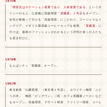
1975年
「喫茶店はロケーション産業であり、人材産業である」
というポ
リシーのもと、心斎橋に高級喫茶
「英國屋」１号店
をオープン。
女性が着飾って行ける「高級喫茶」にこだわり、ゴージャスなイ
ンテリア、イギリス製高級コーヒーカップを使用。
「英國屋」
に
行けば、最新のファッションがわかるという評判が多くの人たち
を惹き付けた。
1978年
なんばシティ「英國屋」オープン。
1981年
東京銀座「仏蘭西屋」（東京第１号店）、ホワイティ梅田「ぶど
うの木」、梅田「ビッグワン」（現：カフェ英國屋ノース）など
をオープン。高級喫茶、デザート喫茶、ファミリー喫茶、コーヒ