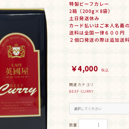
特製ビーフカレー
2箱（200g×8袋）
土日発送休み
カード払いはご本人名義
送料は全国一律６００円
２個口発送の際は追加送
￥4,000
税込
関連カテゴリ
BEEF CURRY
数量