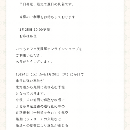
　平日発送、最短で翌日の到着です。

　皆様のご利用をお待ちしております。

（1月25日 10:00更新）

　お客様各位

いつもカフェ英國屋オンラインショップを

ご利用いただき、

ありがとうございます。

1月24日（火）から1月26日（木）にかけて

非常に強い寒波が

北海道から九州に流れ込む予報

となっております。

今後、広い範囲で猛烈な吹雪に

よる各高速道路の通行止め等の

道路規制（一般道を含む）や航空、

船舶（フェリー）の欠航など

輸送への影響により遅延が生じる
