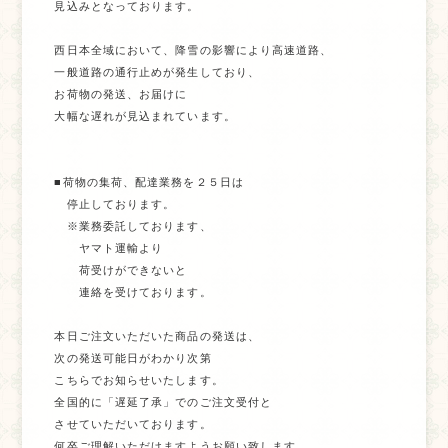
見込みとなっております。

西日本全域において、降雪の影響により高速道路、

一般道路の通行止めが発生しており、

お荷物の発送、お届けに

大幅な遅れが見込まれています。

■荷物の集荷、配達業務を２５日は

　停止しております。

　※業務委託しております、

　　ヤマト運輸より

　　荷受けができないと

　　連絡を受けております。

本日ご注文いただいた商品の発送は、

次の発送可能日がわかり次第

こちらでお知らせいたします。

全国的に「遅延了承」でのご注文受付と

させていただいております。

何卒ご理解いただけますようお願い致します。
