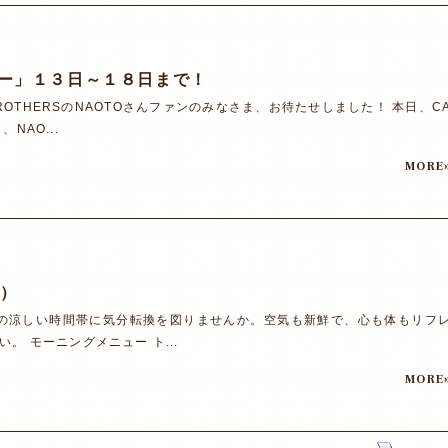
ュー」１３日～１８日まで！
BROTHERSのNAOTOさんファンのみなさま、お待たせしました！ 本日、C
AO...
MORE
～）
朝の涼しい時間帯に気分転換を図りませんか。空気も新鮮で、心も体もリフ
 モーニングメニュー ト...
MORE