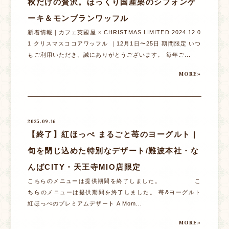
秋だけの贅沢。ほっくり国産栗のシフォンケ
ーキ＆モンブランワッフル
新着情報｜カフェ英國屋 × CHRISTMAS LIMITED 2024.12.0
1 クリスマスココアワッフル ｜12月1日〜25日 期間限定 いつ
もご利用いただき、誠にありがとうございます。 毎年ご...
MORE»
2025.09.16
【終了】紅ほっぺ まるごと苺のヨーグルト |
旬を閉じ込めた特別なデザート/難波本社・な
んばCITY・天王寺MIO店限定
こちらのメニューは提供期間を終了しました。 こ
ちらのメニューは提供期間を終了しました。 苺&ヨーグルト
紅ほっぺのプレミアムデザート A Mom...
MORE»