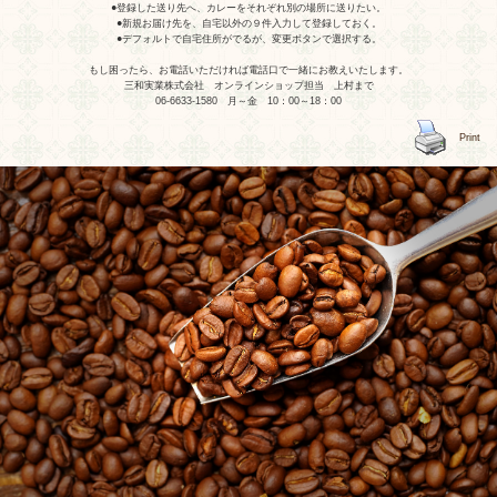
●登録した送り先へ、カレーをそれぞれ別の場所に送りたい。
●新規お届け先を、自宅以外の９件入力して登録しておく。
●デフォルトで自宅住所がでるが、変更ボタンで選択する。
もし困ったら、お電話いただければ電話口で一緒にお教えいたします。
三和実業株式会社 オンラインショップ担当 上村まで
06-6633-1580 月～金 10：00～18：00
Print