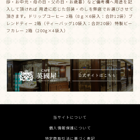
拶・お中元・母の日・父の日・お歳暮）など備考欄へ用途を記
入して頂ければ 用途に応じた包装・のしを弊店でお選びさせて
頂きます。ドリップコーヒー 2箱（8ｇ×6袋入：合計12袋）ブ
レンドティー 2箱（ティーバッグ10袋入：合計20袋）特製ビー
フカレー 2箱（200g×4袋入）
当サイトについて
個人情報保護について
特定商取引法に基づく表記