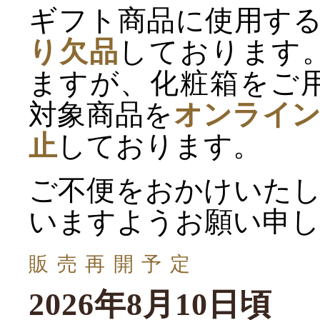
ギフト商品に使用す
り欠品
しております
ますが、化粧箱をご
対象商品を
オンライン
止
しております。
ご不便をおかけいた
いますようお願い申し
販 売 再 開 予 定
2026年8月10日頃