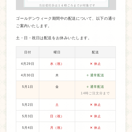
ゴールデンウィーク期間中の配送について、以下の通り
ご案内いたします。
土・日・祝日は配送をお休みいたします。
日付
曜日
配送
4月29日
水（祝）
✕ 休止
4月30日
木
○ 通常配送
5月1日
金
○ 通常配送
14時ご注文分まで
5月2日
土
✕ 休止
5月3日
日（祝）
✕ 休止
5月4日
月（祝）
✕ 休止