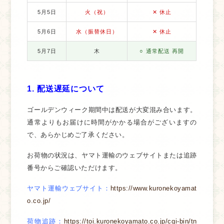
5月5日
火（祝）
✕ 休止
5月6日
水（振替休日）
✕ 休止
5月7日
木
○ 通常配送 再開
1. 配送遅延について
ゴールデンウィーク期間中は配送が大変混み合います。
通常よりもお届けに時間がかかる場合がございますの
で、あらかじめご了承ください。
お荷物の状況は、ヤマト運輸のウェブサイトまたは追跡
番号からご確認いただけます。
ヤマト運輸ウェブサイト
：
https://www.kuronekoyamat
o.co.jp/
荷物追跡
：
https://toi.kuronekoyamato.co.jp/cgi-bin/tn