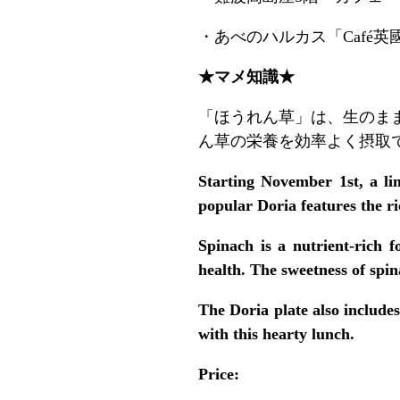
・あべのハルカス「Café英
★マメ知識★
「ほうれん草」は、生のま
ん草の栄養を効率よく摂取
Starting November 1st, a li
popular Doria features the ri
Spinach is a nutrient-rich f
health. The sweetness of spin
The Doria plate also includes
with this hearty lunch.
Price: