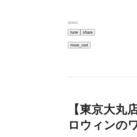
tune
share
more_vert
【東京大丸
ロウィンの