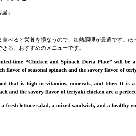
國屋」
ま食べると栄養を損なうので、加熱調理が最適です。ほ
できる、おすすめのメニューです。
mited-time “Chicken and Spinach Doria Plate” will be ava
ch flavor of seasonal spinach and the savory flavor of teri
ood that is high in vitamins, minerals, and fiber. It is 
ach and the savory flavor of teriyaki chicken are a perfec
 a fresh lettuce salad, a mixed sandwich, and a healthy yo