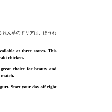
うれん草のドリアは、ほうれ
ilable at three stores. This
yaki chicken.
a great choice for beauty and
t match.
gurt. Start your day off right