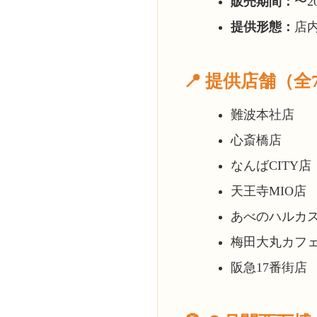
販売期間：
〜2
提供形態：
店
📍 提供店舗（全
難波本社店
心斎橋店
なんばCITY店
天王寺MIO店
あべのハルカ
梅田大丸カフ
阪急17番街店