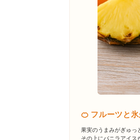
🍊 フルーツと
果実のうまみがぎゅっ
その上にバニラアイス