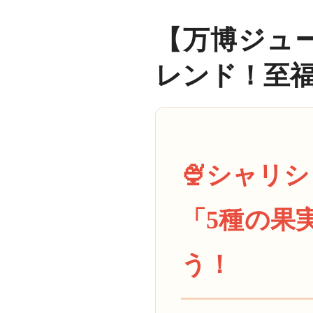
【万博ジュ
レンド！至
🍨シャリ
「5種の果
う！