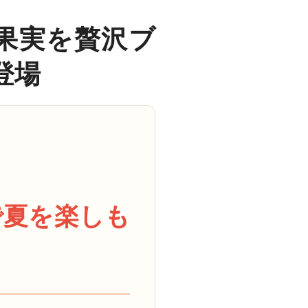
果実を贅沢ブ
登場
で夏を楽しも